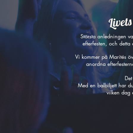
Livets
Största anledningen v
efterfesten, och detta
Vi kommer
på Marités ö
anordna efterfesterna
Det
Med en balbiljett har du 
vilken dag