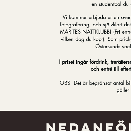
en studentbal du
Vi kommer erbjuda er en överl
fotografering, och självklart 
MARITÈS NATTKLUBB! (Fri entré ti
vilken dag du köpt). Som pricke
Östersunds vackr
I priset ingår fördrink, trerätt
och entré till eft
OBS. Det är begränsat antal bilje
gäller 
NEdanfö