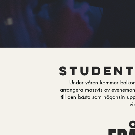
student
Under våren kommer balkom
arrangera massvis av evenemang 
till den bästa som någonsin upp
vi