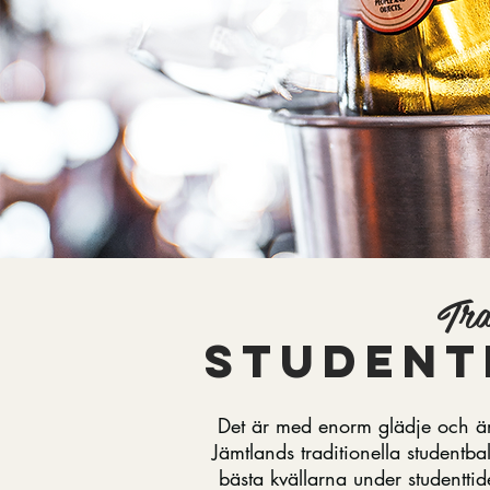
Tra
student
Det är med enorm glädje och ära
Jämtlands traditionella studentba
bästa kvällarna under studenttid