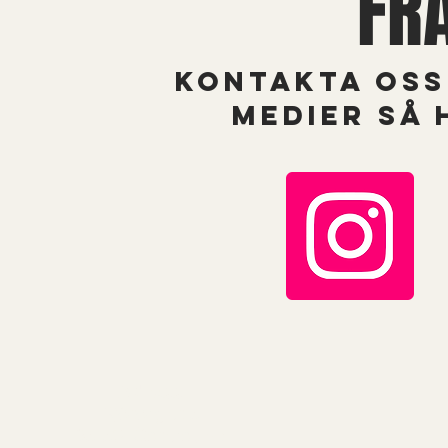
FR
kONTAKTA OSS
MEDIER SÅ 
Adress
Sjötorget 3
83130, Östersund